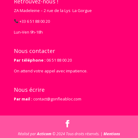
Retrouvez-nous !
ZA Madeleine – 2 rue de la Lys La Gorgue
+33 6 51 88 00 20
Lun‑Ven 9h‑18h
Nous contacter
Par téléphone :
06 51 88 00 20
On attend votre appel avec impatience.
Nous écrire
Par mail :
contact@gonfleabloc.com
Réalisé par
Acticom
© 2024 Tous droits réservés. |
Mentions