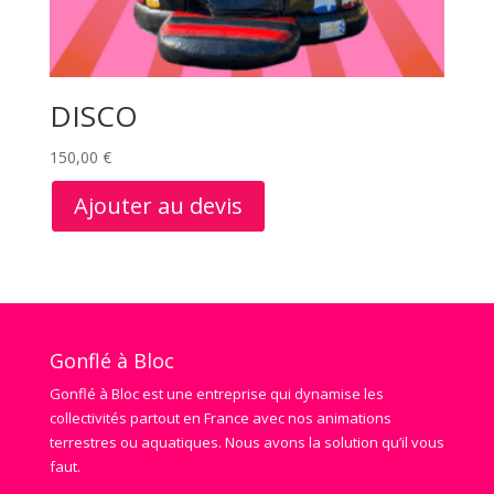
DISCO
150,00
€
Ajouter au devis
Gonflé à Bloc
Gonflé à Bloc est une entreprise qui dynamise les
collectivités partout en France avec nos animations
terrestres ou aquatiques. Nous avons la solution qu’il vous
faut.