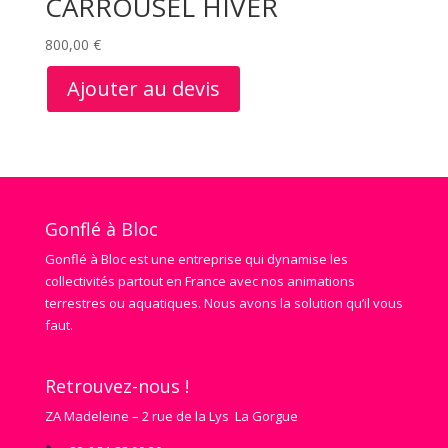
CARROUSEL HIVER
800,00
€
Ajouter au devis
Gonflé à Bloc
Gonflé à Bloc est une entreprise qui dynamise les
collectivités partout en France avec nos animations
terrestres ou aquatiques. Nous avons la solution qu’il vous
faut.
Retrouvez-nous !
ZA Madeleine – 2 rue de la Lys La Gorgue