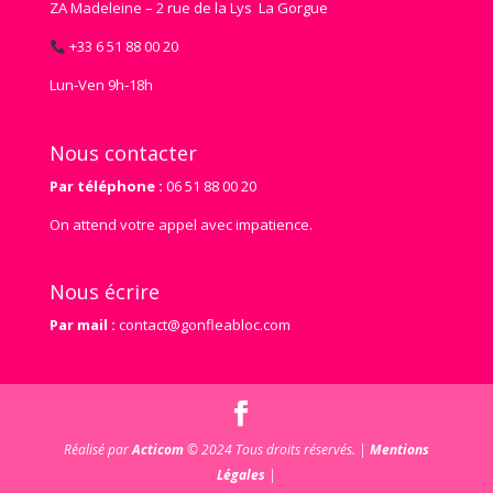
ZA Madeleine – 2 rue de la Lys La Gorgue
+33 6 51 88 00 20
Lun‑Ven 9h‑18h
Nous contacter
Par téléphone :
06 51 88 00 20
On attend votre appel avec impatience.
Nous écrire
Par mail :
contact@gonfleabloc.com
Réalisé par
Acticom
© 2024 Tous droits réservés. |
Mentions
Légales
|