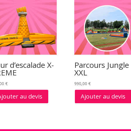
ur d’escalade X-
Parcours Jungle
REME
XXL
,00
€
990,00
€
Ajouter au devis
Ajouter au devis