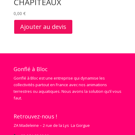
CHAPITEAUX
0,00
€
Ajouter au devis
Gonflé à Bloc
Gonflé à Bloc est une entreprise qui dynamise les
collectivités partout en France avec nos animations
terrestres ou aquatiques. Nous avons la solution qu’il vous
faut.
Retrouvez-nous !
ZA Madeleine – 2 rue de la Lys La Gorgue