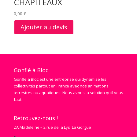
CHAPITEAUX
0,00
€
Ajouter au devis
Gonflé à Bloc
Gonflé à Bloc est une entreprise qui dynamise les
collectivités partout en France avec nos animations
terrestres ou aquatiques. Nous avons la solution qu’il vous
faut.
Retrouvez-nous !
ZA Madeleine – 2 rue de la Lys La Gorgue