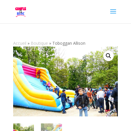
Accueil
»
Boutique
»
Toboggan Allison