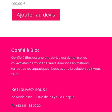
400,00
€
Ajouter au devis
Gonflé à Bloc
Gonflé à Bloc est une entreprise qui dynamise les
collectivités partout en France avec nos animations
terrestres ou aquatiques. Nous avons la solution qu’il vous
faut.
Retrouvez-nous !
ZA Madeleine – 2 rue de la Lys La Gorgue
+33 6 51 88 00 20