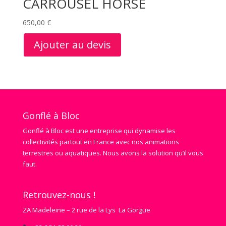
CARROUSEL HORSE
650,00
€
Ajouter au devis
Gonflé à Bloc
Gonflé à Bloc est une entreprise qui dynamise les
collectivités partout en France avec nos animations
terrestres ou aquatiques. Nous avons la solution qu’il vous
faut.
Retrouvez-nous !
ZA Madeleine – 2 rue de la Lys La Gorgue