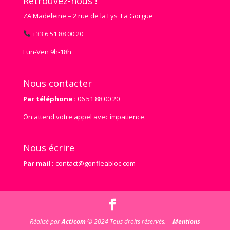
Retrouvez-nous !
ZA Madeleine – 2 rue de la Lys La Gorgue
+33 6 51 88 00 20
Lun‑Ven 9h‑18h
Nous contacter
Par téléphone :
06 51 88 00 20
On attend votre appel avec impatience.
Nous écrire
Par mail :
contact@gonfleabloc.com
Réalisé par
Acticom
© 2024 Tous droits réservés. |
Mentions