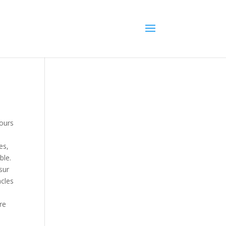
ours
5
es,
ble.
sur
acles
re