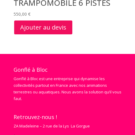
TRAMPOMOBILE 6 PISTES
550,00
€
Ajouter au devis
Gonflé à Bloc
Gonflé à Bloc est une entreprise qui dynamise les
collectivités partout en France avec nos animations
terrestres ou aquatiques. Nous avons la solution qu’il vous
faut.
Retrouvez-nous !
ZA Madeleine – 2 rue de la Lys La Gorgue