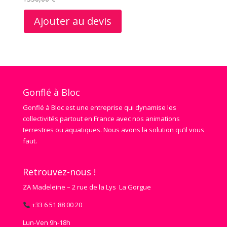
Ajouter au devis
Gonflé à Bloc
Gonflé à Bloc est une entreprise qui dynamise les
collectivités partout en France avec nos animations
terrestres ou aquatiques. Nous avons la solution qu’il vous
faut.
Retrouvez-nous !
ZA Madeleine – 2 rue de la Lys La Gorgue
+33 6 51 88 00 20
Lun‑Ven 9h‑18h