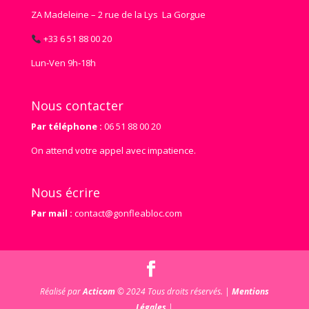
ZA Madeleine – 2 rue de la Lys La Gorgue
+33 6 51 88 00 20
Lun‑Ven 9h‑18h
Nous contacter
Par téléphone :
06 51 88 00 20
On attend votre appel avec impatience.
Nous écrire
Par mail :
contact@gonfleabloc.com
Réalisé par
Acticom
© 2024 Tous droits réservés. |
Mentions
Légales
|