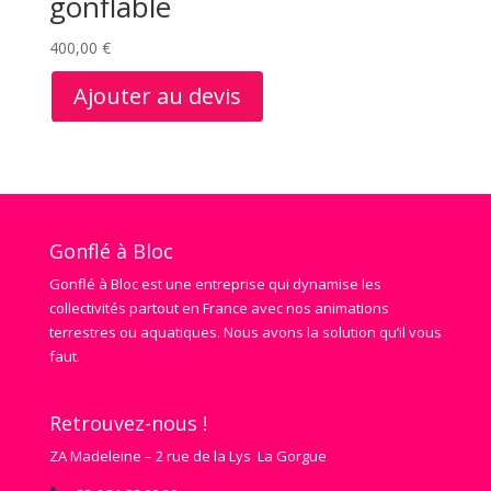
gonflable
400,00
€
Ajouter au devis
Gonflé à Bloc
Gonflé à Bloc est une entreprise qui dynamise les
collectivités partout en France avec nos animations
terrestres ou aquatiques. Nous avons la solution qu’il vous
faut.
Retrouvez-nous !
ZA Madeleine – 2 rue de la Lys La Gorgue