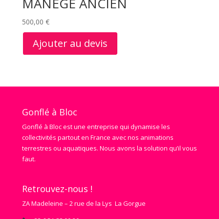
MANEGE ANCIEN
500,00
€
Ajouter au devis
Gonflé à Bloc
Gonflé à Bloc est une entreprise qui dynamise les
collectivités partout en France avec nos animations
terrestres ou aquatiques. Nous avons la solution qu’il vous
faut.
Retrouvez-nous !
ZA Madeleine – 2 rue de la Lys La Gorgue