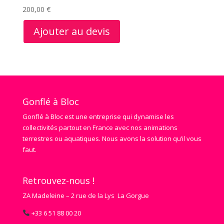
200,00
€
Ajouter au devis
Gonflé à Bloc
Gonflé à Bloc est une entreprise qui dynamise les
collectivités partout en France avec nos animations
terrestres ou aquatiques. Nous avons la solution qu’il vous
faut.
Retrouvez-nous !
ZA Madeleine – 2 rue de la Lys La Gorgue
+33 6 51 88 00 20